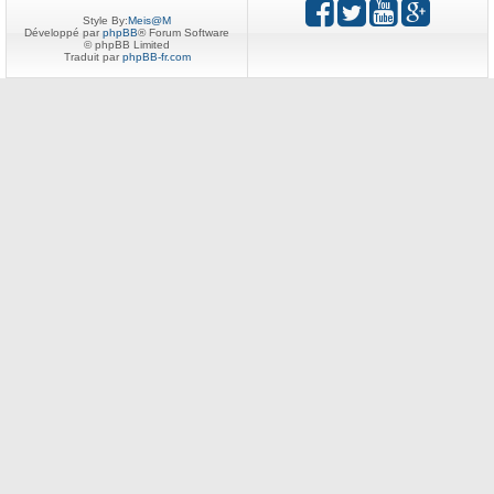
Style By:
Meis@M
Développé par
phpBB
® Forum Software
© phpBB Limited
Traduit par
phpBB-fr.com