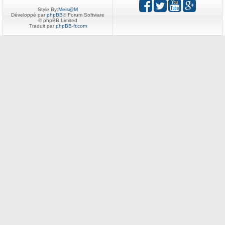
Style By:
Meis@M
Développé par
phpBB
® Forum Software
© phpBB Limited
Traduit par
phpBB-fr.com