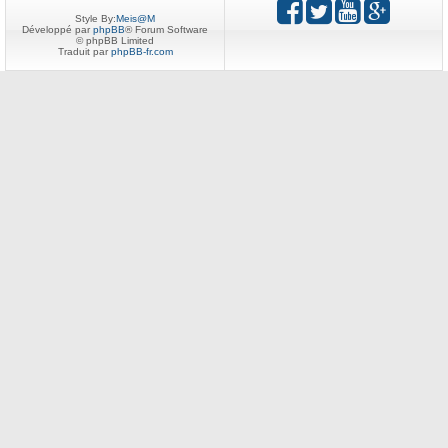
Style By:
Meis@M
Développé par
phpBB
® Forum Software
© phpBB Limited
Traduit par
phpBB-fr.com