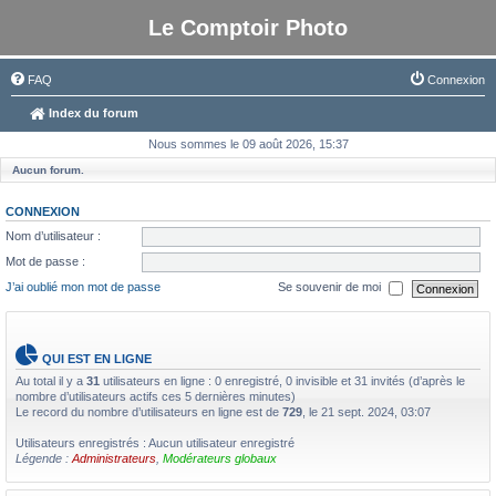
Le Comptoir Photo
FAQ
Connexion
Index du forum
Nous sommes le 09 août 2026, 15:37
Aucun forum.
CONNEXION
Nom d’utilisateur :
Mot de passe :
J’ai oublié mon mot de passe
Se souvenir de moi
QUI EST EN LIGNE
Au total il y a
31
utilisateurs en ligne : 0 enregistré, 0 invisible et 31 invités (d’après le
nombre d’utilisateurs actifs ces 5 dernières minutes)
Le record du nombre d’utilisateurs en ligne est de
729
, le 21 sept. 2024, 03:07
Utilisateurs enregistrés : Aucun utilisateur enregistré
Légende :
Administrateurs
,
Modérateurs globaux