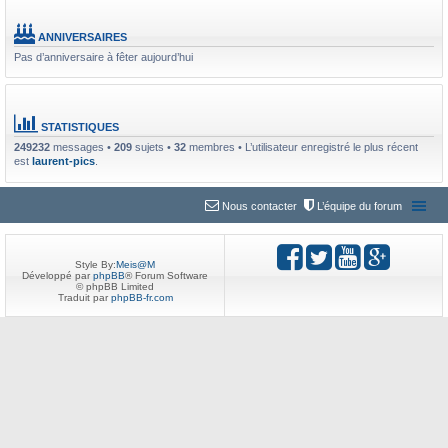
ANNIVERSAIRES
Pas d’anniversaire à fêter aujourd’hui
STATISTIQUES
249232
messages •
209
sujets •
32
membres • L’utilisateur enregistré le plus récent
est
laurent-pics
.
Nous contacter
L’équipe du forum
Style By:
Meis@M
Développé par
phpBB
® Forum Software
© phpBB Limited
Traduit par
phpBB-fr.com