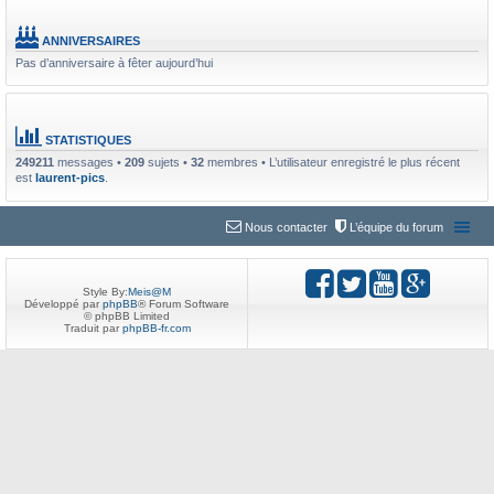
ANNIVERSAIRES
Pas d’anniversaire à fêter aujourd’hui
STATISTIQUES
249211
messages •
209
sujets •
32
membres • L’utilisateur enregistré le plus récent
est
laurent-pics
.
Nous contacter
L’équipe du forum
Style By:
Meis@M
Développé par
phpBB
® Forum Software
© phpBB Limited
Traduit par
phpBB-fr.com