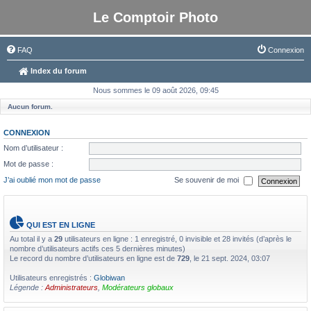
Le Comptoir Photo
FAQ
Connexion
Index du forum
Nous sommes le 09 août 2026, 09:45
Aucun forum.
CONNEXION
Nom d’utilisateur :
Mot de passe :
J’ai oublié mon mot de passe
Se souvenir de moi
QUI EST EN LIGNE
Au total il y a
29
utilisateurs en ligne : 1 enregistré, 0 invisible et 28 invités (d’après le
nombre d’utilisateurs actifs ces 5 dernières minutes)
Le record du nombre d’utilisateurs en ligne est de
729
, le 21 sept. 2024, 03:07
Utilisateurs enregistrés :
Globiwan
Légende :
Administrateurs
,
Modérateurs globaux