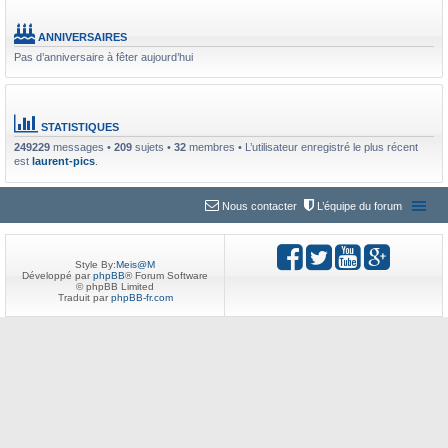
ANNIVERSAIRES
Pas d’anniversaire à fêter aujourd’hui
STATISTIQUES
249229
messages •
209
sujets •
32
membres • L’utilisateur enregistré le plus récent
est
laurent-pics
.
Nous contacter
L’équipe du forum
Style By:
Meis@M
Développé par
phpBB
® Forum Software
© phpBB Limited
Traduit par
phpBB-fr.com