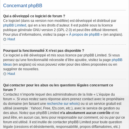
Concernant phpBB
Qui a développé ce logiciel de forum ?
Ce logiciel (dans sa version non modifiée) est développé et distribué par
phpBB Limited
, qui en a les droits d’auteur. Il est publié sous la licence
publique générale GNU version 2 (GPL-2.0) et peut être diffusé librement.
Pour plus d’informations, visitez la page «
À propos de phpBB
» (en anglais).
Haut
Pourquoi la fonctionnalité X n’est pas disponible ?
Ce logiciel a été développé et mis sous licence par phpBB Limited. Si vous
pensez qu’une fonctionnalité nécessite d’être ajoutée, visitez la page
phpBB
Ideas
(en anglais) où vous pouvez voter pour des idées proposées ou en
suggérer de nouvelles.
Haut
Qui contacter pour les abus ou les questions légales concernant ce
forum ?
Contactez n’importe lequel des administrateurs de la liste « L’équipe du
forum ». Si vous restez sans réponse alors prenez contact avec le propriétaire
du domaine (en faisant une
recherche sur whois
) ou si un service gratuit est
utilisé (exemple : Yahoo!, Free, f2s.com, etc.), avec le service de gestion ou
des abus. Notez que phpBB Limited
n’a absolument aucun contrôle
et ne
peut être, en aucun cas, tenu pour responsable sur
comment
,
où
ou
par qui
ce
forum est utilisé. Il est inutile de contacter phpBB Limited pour toute question
légale (cessions et désistements, responsabilité, propos diffamatoires, etc.)