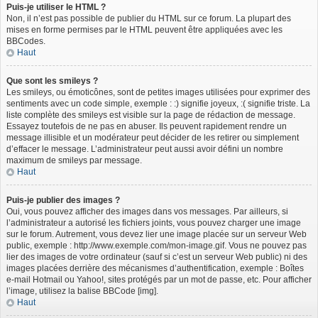
Puis-je utiliser le HTML ?
Non, il n’est pas possible de publier du HTML sur ce forum. La plupart des
mises en forme permises par le HTML peuvent être appliquées avec les
BBCodes.
Haut
Que sont les smileys ?
Les smileys, ou émoticônes, sont de petites images utilisées pour exprimer des
sentiments avec un code simple, exemple : :) signifie joyeux, :( signifie triste. La
liste complète des smileys est visible sur la page de rédaction de message.
Essayez toutefois de ne pas en abuser. Ils peuvent rapidement rendre un
message illisible et un modérateur peut décider de les retirer ou simplement
d’effacer le message. L’administrateur peut aussi avoir défini un nombre
maximum de smileys par message.
Haut
Puis-je publier des images ?
Oui, vous pouvez afficher des images dans vos messages. Par ailleurs, si
l’administrateur a autorisé les fichiers joints, vous pouvez charger une image
sur le forum. Autrement, vous devez lier une image placée sur un serveur Web
public, exemple : http://www.exemple.com/mon-image.gif. Vous ne pouvez pas
lier des images de votre ordinateur (sauf si c’est un serveur Web public) ni des
images placées derrière des mécanismes d’authentification, exemple : Boîtes
e-mail Hotmail ou Yahoo!, sites protégés par un mot de passe, etc. Pour afficher
l’image, utilisez la balise BBCode [img].
Haut