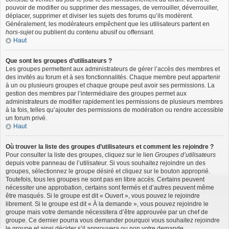
pouvoir de modifier ou supprimer des messages, de verrouiller, déverrouiller,
déplacer, supprimer et diviser les sujets des forums qu’ils modèrent.
Généralement, les modérateurs empêchent que les utilisateurs partent en
hors-sujet
ou publient du contenu abusif ou offensant.
Haut
Que sont les groupes d’utilisateurs ?
Les groupes permettent aux administrateurs de gérer l’accès des membres et
des invités au forum et à ses fonctionnalités. Chaque membre peut appartenir
à un ou plusieurs groupes et chaque groupe peut avoir ses permissions. La
gestion des membres par l’intermédiaire des groupes permet aux
administrateurs de modifier rapidement les permissions de plusieurs membres
à la fois, telles qu’ajouter des permissions de modération ou rendre accessible
un forum privé.
Haut
Où trouver la liste des groupes d’utilisateurs et comment les rejoindre ?
Pour consulter la liste des groupes, cliquez sur le lien
Groupes d’utilisateurs
depuis votre panneau de l’utilisateur. Si vous souhaitez rejoindre un des
groupes, sélectionnez le groupe désiré et cliquez sur le bouton approprié.
Toutefois, tous les groupes ne sont pas en libre accès. Certains peuvent
nécessiter une approbation, certains sont fermés et d’autres peuvent même
être masqués. Si le groupe est dit « Ouvert », vous pouvez le rejoindre
librement. Si le groupe est dit « À la demande », vous pouvez rejoindre le
groupe mais votre demande nécessitera d’être approuvée par un chef de
groupe. Ce dernier pourra vous demander pourquoi vous souhaitez rejoindre
le groupe et ainsi décider s’il approuvera ou non votre demande.