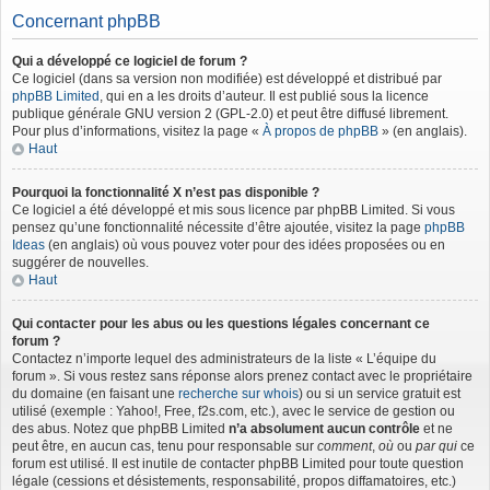
Concernant phpBB
Qui a développé ce logiciel de forum ?
Ce logiciel (dans sa version non modifiée) est développé et distribué par
phpBB Limited
, qui en a les droits d’auteur. Il est publié sous la licence
publique générale GNU version 2 (GPL-2.0) et peut être diffusé librement.
Pour plus d’informations, visitez la page «
À propos de phpBB
» (en anglais).
Haut
Pourquoi la fonctionnalité X n’est pas disponible ?
Ce logiciel a été développé et mis sous licence par phpBB Limited. Si vous
pensez qu’une fonctionnalité nécessite d’être ajoutée, visitez la page
phpBB
Ideas
(en anglais) où vous pouvez voter pour des idées proposées ou en
suggérer de nouvelles.
Haut
Qui contacter pour les abus ou les questions légales concernant ce
forum ?
Contactez n’importe lequel des administrateurs de la liste « L’équipe du
forum ». Si vous restez sans réponse alors prenez contact avec le propriétaire
du domaine (en faisant une
recherche sur whois
) ou si un service gratuit est
utilisé (exemple : Yahoo!, Free, f2s.com, etc.), avec le service de gestion ou
des abus. Notez que phpBB Limited
n’a absolument aucun contrôle
et ne
peut être, en aucun cas, tenu pour responsable sur
comment
,
où
ou
par qui
ce
forum est utilisé. Il est inutile de contacter phpBB Limited pour toute question
légale (cessions et désistements, responsabilité, propos diffamatoires, etc.)