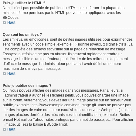
Puis-je utiliser le HTML ?
Non, il n’est pas possible de publier du HTML sur ce forum. La plupart des
mises en forme permises par le HTML peuvent être appliquées avec les
BBCodes.
Haut
Que sont les smileys ?
Les smileys, ou émoticônes, sont de petites images utilisées pour exprimer des
sentiments avec un code simple, exemple : :) signifie joyeux, :( signifie triste. La
liste complète des smileys est visible sur la page de rédaction de message.
Essayez toutefois de ne pas en abuser. Ils peuvent rapidement rendre un
message illisible et un modérateur peut décider de les retirer ou simplement
d’effacer le message. L’administrateur peut aussi avoir défini un nombre
maximum de smileys par message.
Haut
Puis-je publier des images ?
Oui, vous pouvez afficher des images dans vos messages. Par ailleurs, si
l’administrateur a autorisé les fichiers joints, vous pouvez charger une image
sur le forum. Autrement, vous devez lier une image placée sur un serveur Web
public, exemple : http://www.exemple.com/mon-image.gif. Vous ne pouvez pas
lier des images de votre ordinateur (sauf si c’est un serveur Web public) ni des
images placées derrière des mécanismes d’authentification, exemple : Boîtes
e-mail Hotmail ou Yahoo!, sites protégés par un mot de passe, etc. Pour afficher
l’image, utilisez la balise BBCode [img].
Haut