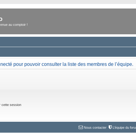
o
enue au comptoir !
necté pour pouvoir consulter la liste des membres de l’équipe.
 cette session
Nous contacter
L’équipe du for