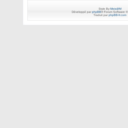
Style By:
Meis@M
Développé par
phpBB
® Forum Software ©
Traduit par
phpBB-fr.com