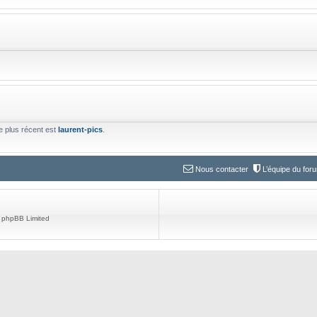
le plus récent est
laurent-pics
.
Nous contacter
L’équipe du for
 phpBB Limited