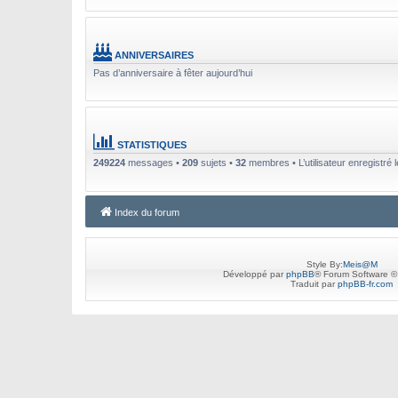
ANNIVERSAIRES
Pas d’anniversaire à fêter aujourd’hui
STATISTIQUES
249224
messages •
209
sujets •
32
membres • L’utilisateur enregistré 
Index du forum
Style By:
Meis@M
Développé par
phpBB
® Forum Software ©
Traduit par
phpBB-fr.com