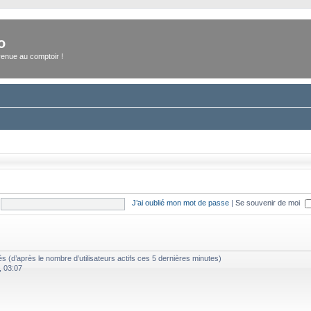
o
enue au comptoir !
J’ai oublié mon mot de passe
|
Se souvenir de moi
vités (d’après le nombre d’utilisateurs actifs ces 5 dernières minutes)
, 03:07