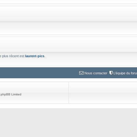
le plus récent est
laurent-pics
.
Nous contacter
L’équipe du for
 phpBB Limited