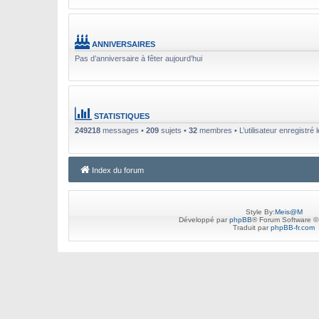
ANNIVERSAIRES
Pas d’anniversaire à fêter aujourd’hui
STATISTIQUES
249218
messages •
209
sujets •
32
membres • L’utilisateur enregistré 
Index du forum
Style By:
Meis@M
Développé par
phpBB
® Forum Software ©
Traduit par
phpBB-fr.com