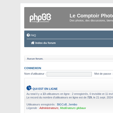
Le Comptoir Phot
Des photos, des discussions, bienv
FAQ
Index du forum
Aucun forum.
CONNEXION
Nom d’utilisateur :
Mot de passe :
QUI EST EN LIGNE
Au total il y a
13
utilisateurs en ligne : 2 enregistrés, 0 invisible et 11 i
Le record du nombre d’utilisateurs en ligne est de
729
, le 21 sept. 2024
Utilisateurs enregistrés :
BiGCoB
,
Jemibo
Légende :
Administrateurs
,
Modérateurs globaux